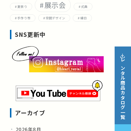
展示会
夏祭り
式典
手作り市
空間デザイン
縁日
SNS更新中
レンタル商品カタログ一覧
アーカイブ
2026年8月