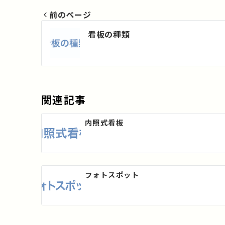
前のページ
投
看板の種類
稿
ナ
ビ
関連記事
ゲ
内照式看板
ー
シ
フォトスポット
ョ
ン