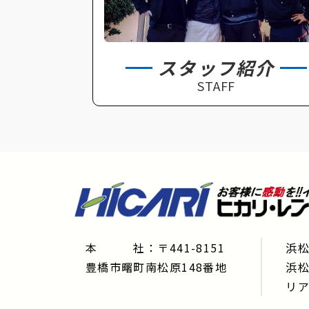
スタッフ紹介
STAFF
本 社：〒441-8151
浜松
豊橋市曙町南松原148番地
浜松
リア