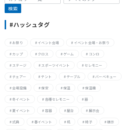
シ
ョ
ン
#ハッシュタグ
お祭り
イベント会場
イベント会場・お祭り
カップ
クロス
ゲーム
コンロ
ステージ
スポーツイベント
セレモニー
チェアー
テント
テーブル
バーベキュー
会場設備
保安
保温
保温機
冬イベント
各種セレモニー
器
夏イベント
容器
屋台
展示会
式典
春イベント
机
椅子
標示