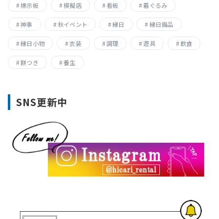
標示板
模擬店
看板
着ぐるみ
神事
秋イベント
縁日
縁日備品
縁日小物
衣装
調理
遊具
飲食
餅つき
養生
SNS更新中