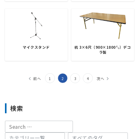
マイクスタンド
机 3×6尺（900×1800㍉）デコ
ラ製
投
前へ
1
2
3
4
次へ
稿
ナ
検索
ビ
ゲ
ー