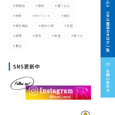
模擬店
看板
着ぐるみ
レンタル商品カタログ一覧
神事
秋イベント
縁日
縁日備品
縁日小物
衣装
調理
遊具
飲食
餅つき
養生
SNS更新中
お問い合わせ