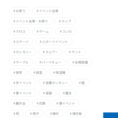
お祭り
イベント会場
イベント会場・お祭り
カップ
クロス
ゲーム
コンロ
ステージ
スポーツイベント
セレモニー
チェアー
テント
テーブル
バーベキュー
会場設備
保安
保温
保温機
冬イベント
各種セレモニー
器
夏イベント
容器
屋台
展示会
式典
春イベント
机
椅子
標示
標示板