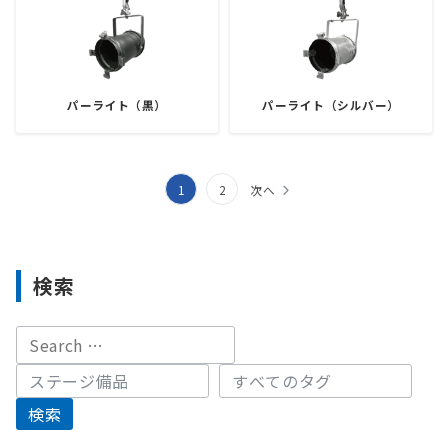
パーライト（黒）
パーライト（シルバー）
投
1
2
次へ
稿
ナ
検索
ビ
ゲ
ー
シ
ョ