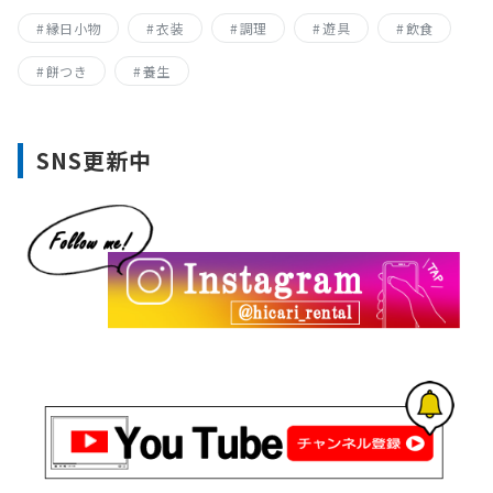
縁日小物
衣装
調理
遊具
飲食
餅つき
養生
SNS更新中