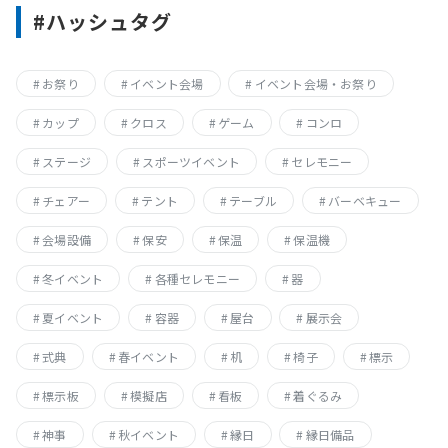
ン
#ハッシュタグ
お祭り
イベント会場
イベント会場・お祭り
カップ
クロス
ゲーム
コンロ
ステージ
スポーツイベント
セレモニー
チェアー
テント
テーブル
バーベキュー
会場設備
保安
保温
保温機
冬イベント
各種セレモニー
器
夏イベント
容器
屋台
展示会
式典
春イベント
机
椅子
標示
標示板
模擬店
看板
着ぐるみ
神事
秋イベント
縁日
縁日備品