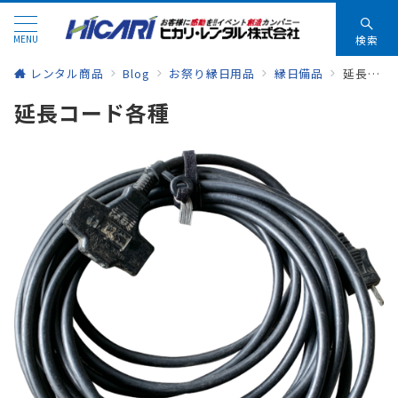
MENU
検索
レンタル商品
Blog
お祭り縁日用品
縁日備品
延長コード各種
延長コード各種