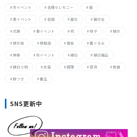
冬イベント
各種セレモニー
器
夏イベント
容器
屋台
展示会
式典
春イベント
机
椅子
標示
標示板
模擬店
看板
着ぐるみ
神事
秋イベント
縁日
縁日備品
縁日小物
衣装
調理
遊具
飲食
餅つき
養生
SNS更新中