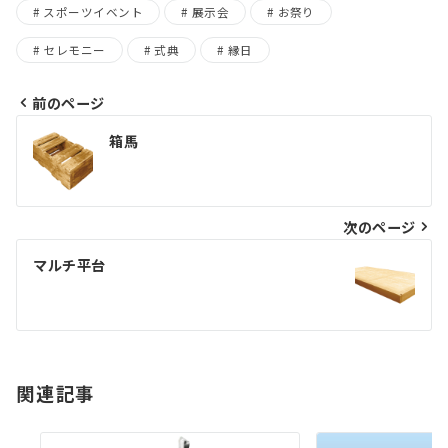
スポーツイベント
展示会
お祭り
セレモニー
式典
縁日
前のページ
投
箱馬
稿
ナ
ビ
次のページ
ゲ
マルチ平台
ー
シ
ョ
関連記事
ン