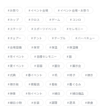
お祭り
イベント会場
イベント会場・お祭り
カップ
クロス
ゲーム
コンロ
ステージ
スポーツイベント
セレモニー
チェアー
テント
テーブル
バーベキュー
会場設備
保安
保温
保温機
冬イベント
各種セレモニー
器
夏イベント
容器
屋台
展示会
式典
春イベント
机
椅子
標示
標示板
模擬店
看板
着ぐるみ
神事
秋イベント
縁日
縁日備品
縁日小物
衣装
調理
遊具
飲食